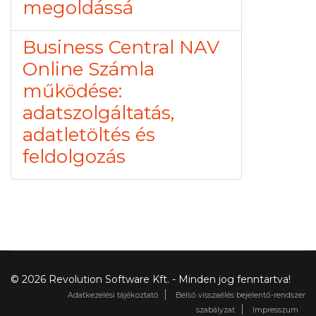
megoldássá
Business Central NAV
Online Számla
működése:
adatszolgáltatás,
adatletöltés és
feldolgozás
© 2026 Revolution Software Kft. - Minden jog fenntartva!
Adatkezelési tájékoztató
Belső visszaélés bejelentő-rendszer
szabályzat
Impresszum