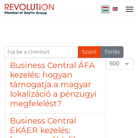
Válasszon nyelv
Írja be a címrészt
Szűrő
Törlés
Tételek #
Business Central ÁFA
kezelés: hogyan
támogatja a magyar
lokalizáció a pénzügyi
megfelelést?
Business Central
EKÁER kezelés: